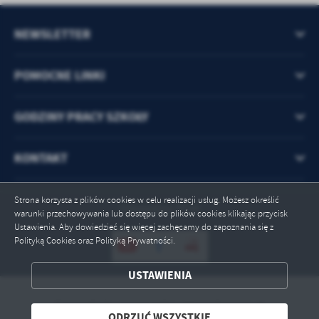
NEWSLETTER
POMOCNE LINKI
GODZINY PRACY SZKOŁY
KONTAKT
Strona korzysta z plików cookies w celu realizacji usług. Możesz określić
Odwiedzin: 9739
warunki przechowywania lub dostępu do plików cookies klikając przycisk
Ustawienia. Aby dowiedzieć się więcej zachęcamy do zapoznania się z
Polityką Cookies oraz Polityką Prywatności.
ZAPISZ WYBRANE
USTAWIENIA
Copyright by spogorzeliny.gminachojnice.pl
ODRZUĆ WSZYSTKIE
ODRZUĆ WSZYSTKIE